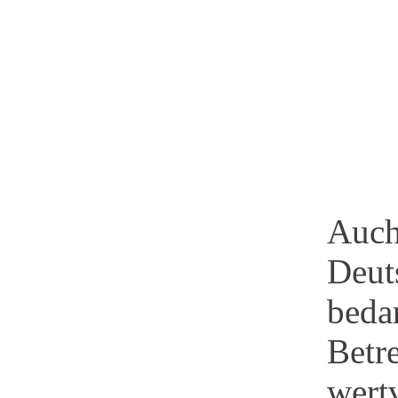
Auch
Deut
beda
Betr
wert