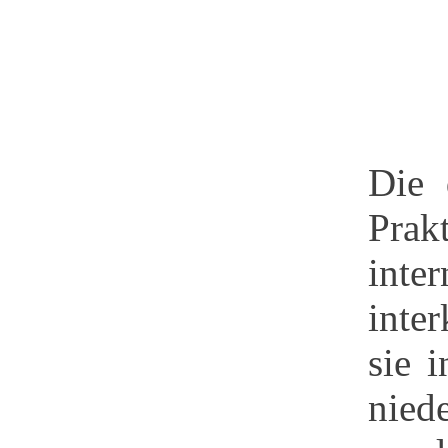
Die 
Prak
inte
inte
sie 
nied