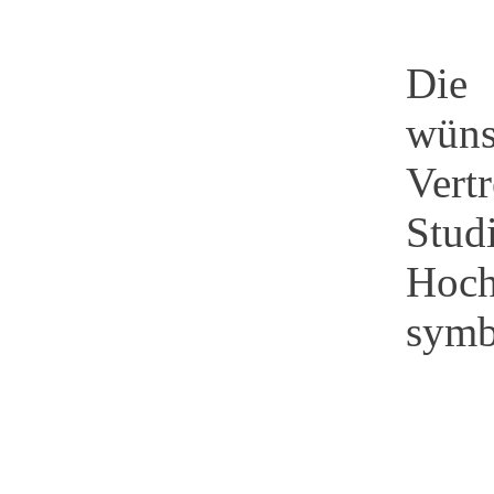
Die 
wüns
Vert
Stud
Hoch
symb