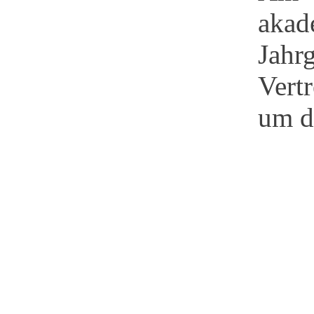
akad
Jahr
Vert
um d