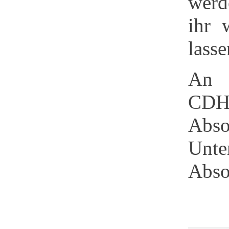
werd
ihr 
lasse
An d
CDHA
Abs
Unt
Abso