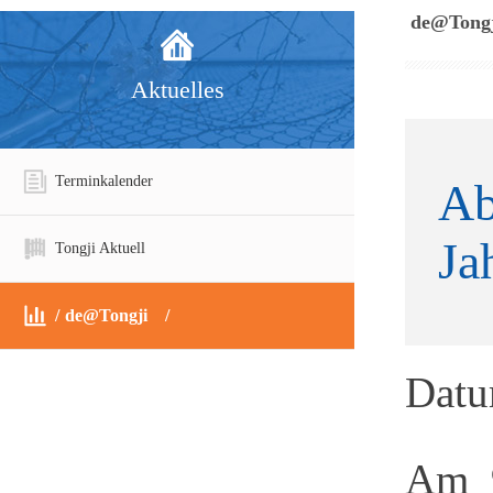
de@Tongj
Aktuelles
Terminkalender
Ab
Ja
Tongji Aktuell
de@Tongji
Dat
Am 9