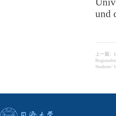
Univ
und 
上一篇：Infor
Regionalru
Students’ 