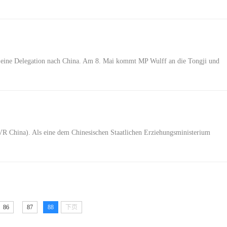
ff eine Delegation nach China. Am 8. Mai kommt MP Wulff an die Tongji und
(VR China). Als eine dem Chinesischen Staatlichen Erziehungsministerium
86
87
88
下页