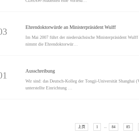
CDHAW-Studenten eine Vorlesu…
Ehrendoktorwürde an Ministerpräsident Wulff
03
Im Mai 2007 führt der niedersächsische Ministerpräsident Wul
nimmt die Ehrendoktorwür…
Ausschreibung
01
Wir sind: das Deutsch-Kolleg der Tongji-Universität Shanghai 
unterstellte Einrichtung …
...
上页
1
84
85