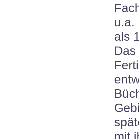
Fach
u.a.
als 
Das
Fert
entw
Büch
Geb
spät
mit 