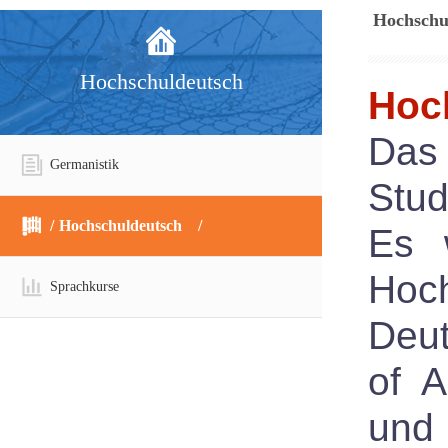
Hochschu
Hochschuldeutsch
Hoc
Das 
Germanistik
Stud
Hochschuldeutsch
Es 
Hoc
Sprachkurse
Deut
of A
und 