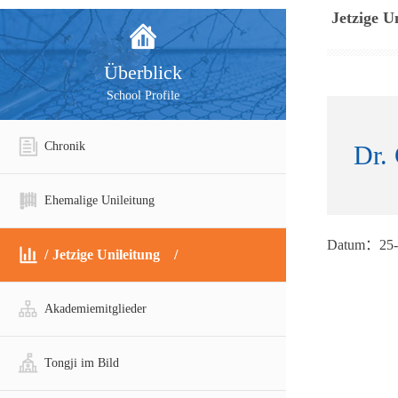
Jetzige U
Überblick
School Profile
Chronik
Dr.
Ehemalige Unileitung
Datum：25-
Jetzige Unileitung
Akademiemitglieder
Tongji im Bild