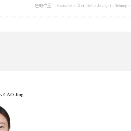
您的位置：
Startseite
>
Überblick
>
Jetzige Unileitung
>
r. CAO Jing