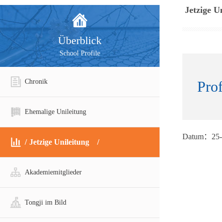
Jetzige U
Überblick
School Profile
Chronik
Pro
Ehemalige Unileitung
Datum：25-
Jetzige Unileitung
Akademiemitglieder
Tongji im Bild